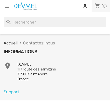
shopping_cart


(0)
search
Accueil
Contactez-nous
INFORMATIONS

DEVMEL
117 route des sarrazins
73500 Saint André
France
Support