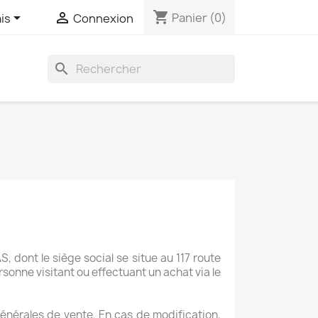
shopping_cart


Panier
(0)
is
Connexion
search
 dont le siège social se situe au 117 route
sonne visitant ou effectuant un achat via le
énérales de vente. En cas de modification,