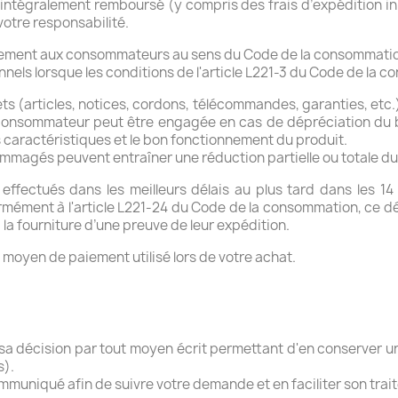
e intégralement remboursé (y compris des frais d’expédition ini
otre responsabilité.
sivement aux consommateurs au sens du Code de la consommati
nnels lorsque les conditions de l'article L221-3 du Code de la 
ts (articles, notices, cordons, télécommandes, garanties, etc
 consommateur peut être engagée en cas de dépréciation du b
es caractéristiques et le bon fonctionnement du produit.
mmagés peuvent entraîner une réduction partielle ou totale 
fectués dans les meilleurs délais au plus tard dans les 14 jo
ormément à l'article L221-24 du Code de la consommation, ce dé
 la fourniture d’une preuve de leur expédition.
moyen de paiement utilisé lors de votre achat.
 sa décision par tout moyen écrit permettant d'en conserver un
s).
mmuniqué afin de suivre votre demande et en faciliter son trai