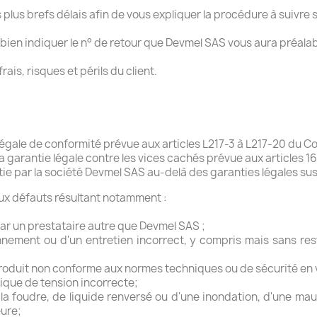
plus brefs délais afin de vous expliquer la procédure à suivre
de bien indiquer le n° de retour que Devmel SAS vous aura préa
ais, risques et périls du client.
égale de conformité prévue aux articles L217-3 à L217-20 du 
arantie légale contre les vices cachés prévue aux articles 164
ie par la société Devmel SAS au-delà des garanties légales s
aux défauts résultant notamment :
par un prestataire autre que Devmel SAS ;
nnement ou d'un entretien incorrect, y compris mais sans restr
u produit non conforme aux normes techniques ou de sécurité en
ique de tension incorrecte;
a foudre, de liquide renversé ou d'une inondation, d'une mauv
eure;