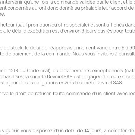
a intervenir qu'une fois la commande validée par le client et le
nt concernés auront donc donné au préalable leur accord de p
ée.
acheteur (sauf promotion ou offre spéciale) et sont affichés dans
ck, le délai d'expédition est d'environ 3 jours ouvrés pour to
 de stock, le délai de réapprovisionnement varie entre 5 à 30
date de paiement de la commande. Nous vous invitons à consul
icle 1218 du Code civil) ou d'événements exceptionnels (cata
archandises, la société Devmel SAS est dégagée de toute responsa
t est à jour de ses obligations envers la société Devmel SAS.
erve le droit de refuser toute commande d'un client avec lequ
vigueur, vous disposez d'un délai de 14 jours, à compter de