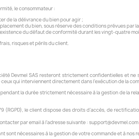
ormité, le consommateur :
r de la délivrance du bien pour agir ;
mplacement du bien, sous réserve des conditions prévues par la l
'existence du défaut de conformité durant les vingt-quatre mois
ais, risques et périls du client.
ociété Devmel SAS resteront strictement confidentielles et 
ue ceux qui interviennent directement dans l’exécution de la c
endant la durée strictement nécessaire à la gestion de la rela
GPD), le client dispose des droits d’accès, de rectification
contacter par email à l’adresse suivante : support@devmel.com
nt sont nécessaires à la gestion de votre commande et à nos r