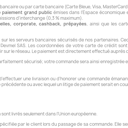
ancaire ou par carte bancaire (Carte Bleue, Visa, MasterCard
e paiement grand public
émises dans l'Espace économique 
missions d'interchange (0,3 % maximum).
elles, corporate, cashback, prépayées
, ainsi que les ca
 sur les serveurs bancaires sécurisés de nos partenaires. Ce
de Devmel SAS. Les coordonnées de votre carte de crédit son
air sur le réseau. Le paiement est directement effectué auprès 
rfaitement sécurisé; votre commande sera ainsi enregistrée e
 d'effectuer une livraison ou d'honorer une commande émanan
récédente ou avec lequel un litige de paiement serait en cour
m sont livrés seulement dans l'Union européenne.
n spécifiée par le client lors du passage de sa commande. Elle s