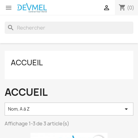
shopping_cart


(0)
search
ACCUEIL
ACCUEIL

Nom, A à Z
Affichage 1-3 de 3 article(s)